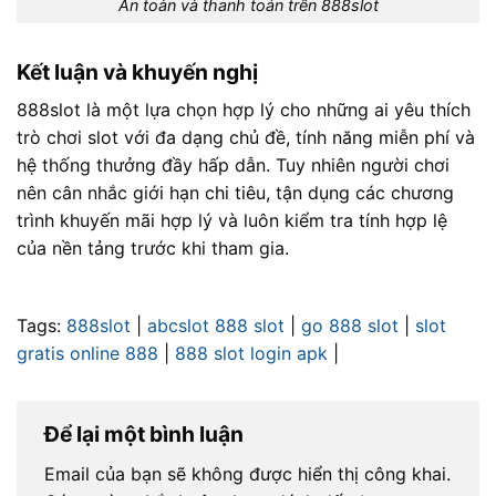
An toàn và thanh toán trên 888slot
Kết luận và khuyến nghị
888slot là một lựa chọn hợp lý cho những ai yêu thích
trò chơi slot với đa dạng chủ đề, tính năng miễn phí và
hệ thống thưởng đầy hấp dẫn. Tuy nhiên người chơi
nên cân nhắc giới hạn chi tiêu, tận dụng các chương
trình khuyến mãi hợp lý và luôn kiểm tra tính hợp lệ
của nền tảng trước khi tham gia.
Tags:
888slot
|
abcslot 888 slot
|
go 888 slot
|
slot
gratis online 888
|
888 slot login apk
|
Để lại một bình luận
Email của bạn sẽ không được hiển thị công khai.