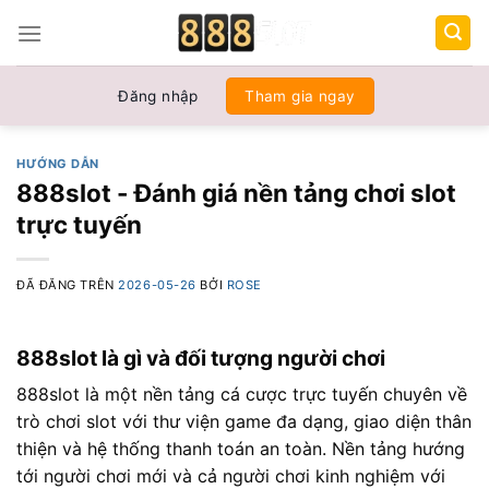
Chuyển
đến
nội
dung
Đăng nhập
Tham gia ngay
HƯỚNG DẪN
888slot - Đánh giá nền tảng chơi slot
trực tuyến
ĐÃ ĐĂNG TRÊN
2026-05-26
BỞI
ROSE
888slot là gì và đối tượng người chơi
888slot là một nền tảng cá cược trực tuyến chuyên về
trò chơi slot với thư viện game đa dạng, giao diện thân
thiện và hệ thống thanh toán an toàn. Nền tảng hướng
tới người chơi mới và cả người chơi kinh nghiệm với