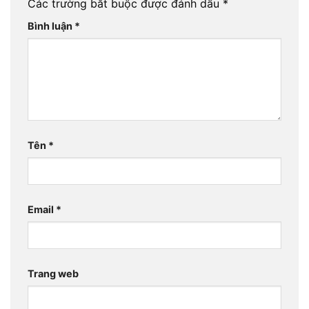
Các trường bắt buộc được đánh dấu
*
Bình luận
*
Tên
*
Email
*
Trang web