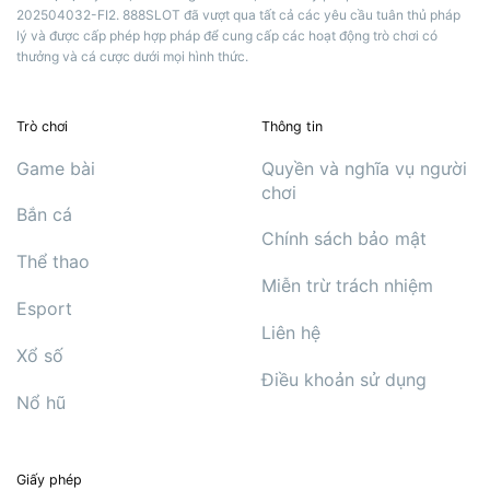
202504032-FI2. 888SLOT đã vượt qua tất cả các yêu cầu tuân thủ pháp
lý và được cấp phép hợp pháp để cung cấp các hoạt động trò chơi có
thưởng và cá cược dưới mọi hình thức.
Trò chơi
Thông tin
Game bài
Quyền và nghĩa vụ người
chơi
Bắn cá
Chính sách bảo mật
Thể thao
Miễn trừ trách nhiệm
Esport
Liên hệ
Xổ số
Điều khoản sử dụng
Nổ hũ
Giấy phép