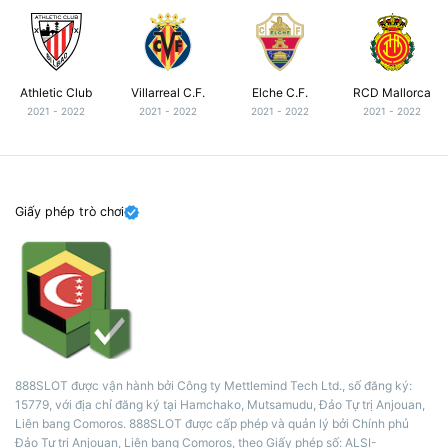
Athletic Club
Villarreal C.F.
Elche C.F.
RCD Mallorca
2021 - 2022
2021 - 2022
2021 - 2022
2021 - 2022
Giấy phép trò chơi
888SLOT được vận hành bởi Công ty Mettlemind Tech Ltd., số đăng ký:
15779, với địa chỉ đăng ký tại Hamchako, Mutsamudu, Đảo Tự trị Anjouan,
Liên bang Comoros. 888SLOT được cấp phép và quản lý bởi Chính phủ
Đảo Tự trị Anjouan, Liên bang Comoros, theo Giấy phép số: ALSI-