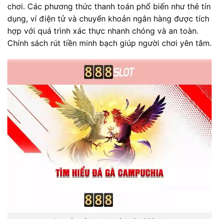
chơi. Các phương thức thanh toán phổ biến như thẻ tín
dụng, ví điện tử và chuyển khoản ngân hàng được tích
hợp với quá trình xác thực nhanh chóng và an toàn.
Chính sách rút tiền minh bạch giúp người chơi yên tâm.