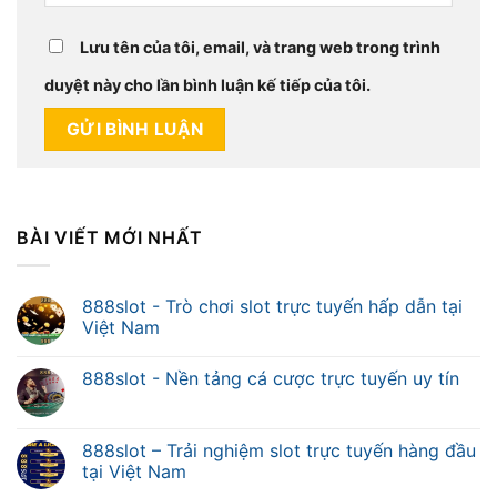
Lưu tên của tôi, email, và trang web trong trình
duyệt này cho lần bình luận kế tiếp của tôi.
BÀI VIẾT MỚI NHẤT
888slot - Trò chơi slot trực tuyến hấp dẫn tại
Việt Nam
888slot - Nền tảng cá cược trực tuyến uy tín
888slot – Trải nghiệm slot trực tuyến hàng đầu
tại Việt Nam