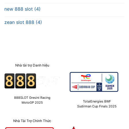
new 888 slot (4)
zean slot 888 (4)
Nhà tài trợ Danh hiệu
888SLOT Gresini Racing
TotalEnergies BWF
MotoGP 2025
Sudirman Cup Finals 2025
Nhà Tài Trợ Chính Thức