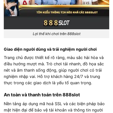
Lợi thế khi chơi trên 888slot
Giao diện người dùng và trải nghiệm người chơi
Trang chủ được thiết kế rõ ràng, màu sắc hài hòa và
điều hướng mượt mà. Trò chơi tải nhanh, đồ họa sắc
nét và âm thanh sống động, giúp người chơi có trải
nghiệm nhập vai. Hỗ trợ khách hàng 24/7 và trung
thực trong các giao dịch là yếu tố quan trọng.
An toàn và thanh toán trên 888slot
Nền tảng áp dụng mã hoá SSL và các biện pháp bảo
mật hiện đại để bảo vệ tài khoản và thông tin người