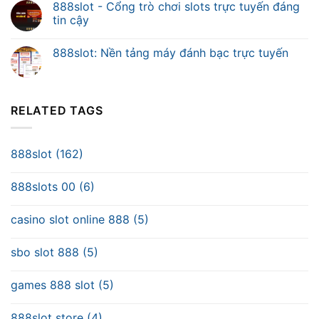
888slot - Cổng trò chơi slots trực tuyến đáng
tin cậy
888slot: Nền tảng máy đánh bạc trực tuyến
RELATED TAGS
888slot (162)
888slots 00 (6)
casino slot online 888 (5)
sbo slot 888 (5)
games 888 slot (5)
888slot store (4)