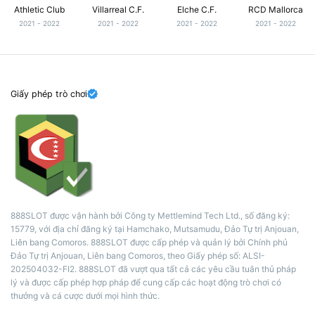
Athletic Club
Villarreal C.F.
Elche C.F.
RCD Mallorca
2021 - 2022
2021 - 2022
2021 - 2022
2021 - 2022
Giấy phép trò chơi
888SLOT được vận hành bởi Công ty Mettlemind Tech Ltd., số đăng ký:
15779, với địa chỉ đăng ký tại Hamchako, Mutsamudu, Đảo Tự trị Anjouan,
Liên bang Comoros. 888SLOT được cấp phép và quản lý bởi Chính phủ
Đảo Tự trị Anjouan, Liên bang Comoros, theo Giấy phép số: ALSI-
202504032-FI2. 888SLOT đã vượt qua tất cả các yêu cầu tuân thủ pháp
lý và được cấp phép hợp pháp để cung cấp các hoạt động trò chơi có
thưởng và cá cược dưới mọi hình thức.