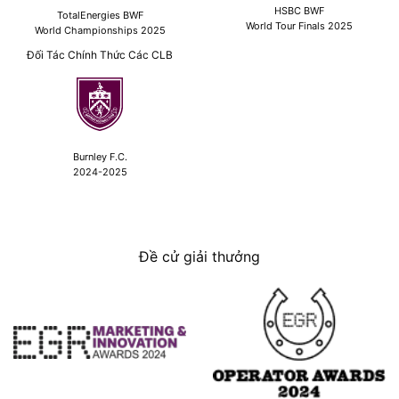
HSBC BWF
TotalEnergies BWF
World Tour Finals 2025
World Championships 2025
Đối Tác Chính Thức Các CLB
Burnley F.C.
2024-2025
Đề cử giải thưởng