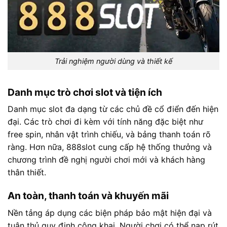
Trải nghiệm người dùng và thiết kế
Danh mục trò chơi slot và tiện ích
Danh mục slot đa dạng từ các chủ đề cổ điển đến hiện
đại. Các trò chơi đi kèm với tính năng đặc biệt như
free spin, nhân vật trình chiếu, và bảng thanh toán rõ
ràng. Hơn nữa, 888slot cung cấp hệ thống thưởng và
chương trình đề nghị người chơi mới và khách hàng
thân thiết.
An toàn, thanh toán và khuyến mãi
Nền tảng áp dụng các biện pháp bảo mật hiện đại và
tuân thủ quy định công khai. Người chơi có thể nạp rút