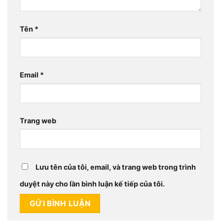
Tên
*
Email
*
Trang web
Lưu tên của tôi, email, và trang web trong trình
duyệt này cho lần bình luận kế tiếp của tôi.