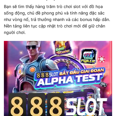
Bạn sẽ tìm thấy hàng trăm trò chơi slot với đồ họa
sống động, chủ đề phong phú và tính năng đặc sắc
như vòng nổ, trả thưởng nhanh và các bonus hấp dẫn.
Nền tảng liên tục cập nhật trò chơi mới để giữ chân
người chơi.