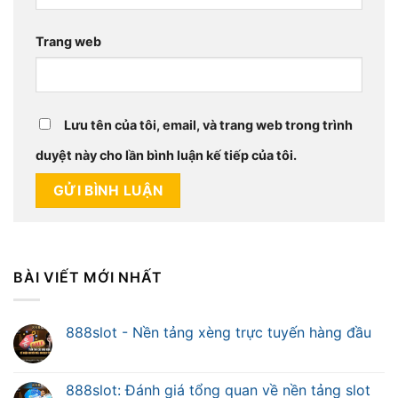
Trang web
Lưu tên của tôi, email, và trang web trong trình
duyệt này cho lần bình luận kế tiếp của tôi.
BÀI VIẾT MỚI NHẤT
888slot - Nền tảng xèng trực tuyến hàng đầu
888slot: Đánh giá tổng quan về nền tảng slot