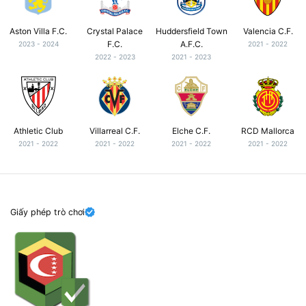
Aston Villa F.C.
Crystal Palace
Huddersfield Town
Valencia C.F.
F.C.
A.F.C.
2023 - 2024
2021 - 2022
2022 - 2023
2021 - 2023
Athletic Club
Villarreal C.F.
Elche C.F.
RCD Mallorca
2021 - 2022
2021 - 2022
2021 - 2022
2021 - 2022
Giấy phép trò chơi