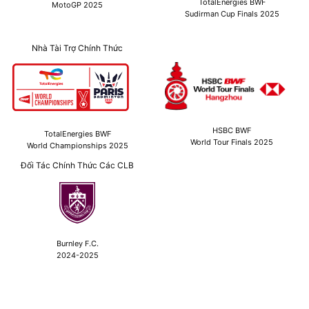
TotalEnergies BWF
MotoGP 2025
Sudirman Cup Finals 2025
Nhà Tài Trợ Chính Thức
HSBC BWF
TotalEnergies BWF
World Tour Finals 2025
World Championships 2025
Đối Tác Chính Thức Các CLB
Burnley F.C.
2024-2025