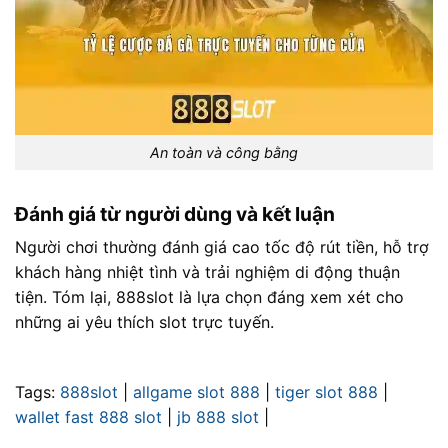
An toàn và công bằng
Đánh giá từ người dùng và kết luận
Người chơi thường đánh giá cao tốc độ rút tiền, hỗ trợ
khách hàng nhiệt tình và trải nghiệm di động thuận
tiện. Tóm lại, 888slot là lựa chọn đáng xem xét cho
những ai yêu thích slot trực tuyến.
Tags:
888slot
|
allgame slot 888
|
tiger slot 888
|
wallet fast 888 slot
|
jb 888 slot
|