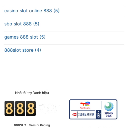
casino slot online 888 (5)
sbo slot 888 (5)
games 888 slot (5)
888slot store (4)
Nhà tài trợ Danh hiệu
888SLOT Gresini Racing