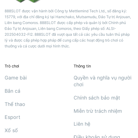
888SLOT được vận hành bởi Công ty Mettlemind Tech Ltd., số đăng ký:
15779, với địa chỉ đăng ký tại Hamchako, Mutsamudu, Đảo Tự trị Anjouan,
Liên bang Comoros. 888SLOT được cấp phép và quản lý bởi Chính phủ
Đảo Tự trị Anjouan, Liên bang Comoros, theo Giấy phép số: ALSI-
202504032-FI2. 888SLOT đã vượt qua tất cả các yêu cầu tuân thủ pháp
lý và được cấp phép hợp pháp để cung cấp các hoạt động trò chơi có
thưởng và cá cược dưới mọi hình thức.
Trò chơi
Thông tin
Game bài
Quyền và nghĩa vụ người
chơi
Bắn cá
Chính sách bảo mật
Thể thao
Miễn trừ trách nhiệm
Esport
Liên hệ
Xổ số
Điều khoản sử dụng