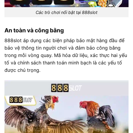
Các trò chơi nổi bật tại 888slot
An toàn và công bằng
888slot áp dụng các biện pháp bảo mật hàng đầu để
bảo vệ thông tin người chơi và đảm bảo công bằng
trong mỗi vòng quay. Mã hóa dữ liệu, xác thực hai yếu
tố và chính sách thanh toán minh bạch là các yếu tố
được chú trọng.