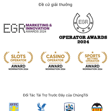
Đề cử giải thưởng
Đối Tác Tài Trợ Trước Đây của ChúngTôi