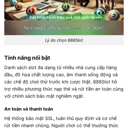
Lý do chọn 888Slot
Tính năng nổi bật
Danh sách slot đa dạng từ nhiều nhà cung cấp hàng
đầu, đồ họa chất lượng cao, âm thanh sống động và
các chế độ chơi thử trước khi cược thật. 888Slot hỗ
trợ nhiều phương thức nạp thẻ và rút tiền an toàn cùng
với chính sách bảo mật nghiêm ngặt.
An toàn và thanh toán
Hệ thống bảo mật SSL, tuân thủ quy định và cơ chế
rút tiền nhanh chóng. Người chơi có thể thưởng thức