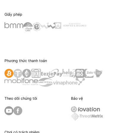
Giấy phép
Phương thức thanh toán
Theo dõi chúng tôi
Bảo vệ
Chơi có trách nhiệm