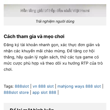
Trải nghiệm người dùng
Cách tham gia và mẹo chơi
Đăng ký tài khoản nhanh gọn, xác thực đơn giản và
nhận các khuyến mãi chào mừng. Để tăng cơ hội
thắng, hãy quản lý ngân sách, thử các tựa game có
mức cược phù hợp và theo dõi xu hướng RTP của trò
chơi.
Tags:
888slot
|
vn 888 slot
|
mahjong ways 888 slot
|
888slot store
|
app slot 888
|