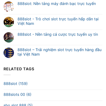
888slot: Nền tảng máy đánh bạc trực tuyến
888slot - Trò chơi slot trực tuyến hấp dẫn tại
Việt Nam
888slot - Nền tảng cá cược trực tuyến uy tín
888slot – Trải nghiệm slot trực tuyến hàng đầu
tại Việt Nam
RELATED TAGS
888slot (159)
888slots 00 (6)
sbo slot 888 (5)