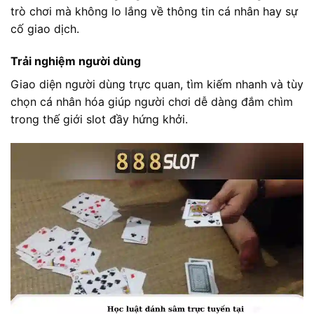
trò chơi mà không lo lắng về thông tin cá nhân hay sự
cố giao dịch.
Trải nghiệm người dùng
Giao diện người dùng trực quan, tìm kiếm nhanh và tùy
chọn cá nhân hóa giúp người chơi dễ dàng đắm chìm
trong thế giới slot đầy hứng khởi.