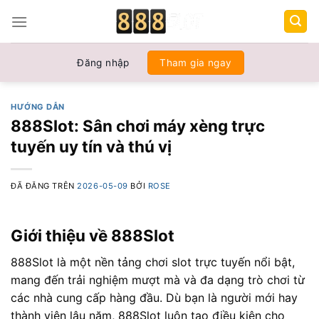
Chuyển
đến
nội
dung
Đăng nhập
Tham gia ngay
HƯỚNG DẪN
888Slot: Sân chơi máy xèng trực
tuyến uy tín và thú vị
ĐÃ ĐĂNG TRÊN
2026-05-09
BỞI
ROSE
Giới thiệu về 888Slot
888Slot là một nền tảng chơi slot trực tuyến nổi bật,
mang đến trải nghiệm mượt mà và đa dạng trò chơi từ
các nhà cung cấp hàng đầu. Dù bạn là người mới hay
thành viên lâu năm, 888Slot luôn tạo điều kiện cho