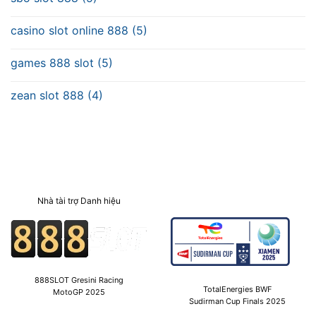
casino slot online 888 (5)
games 888 slot (5)
zean slot 888 (4)
Nhà tài trợ Danh hiệu
888SLOT Gresini Racing
TotalEnergies BWF
MotoGP 2025
Sudirman Cup Finals 2025