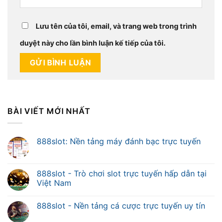
Lưu tên của tôi, email, và trang web trong trình
duyệt này cho lần bình luận kế tiếp của tôi.
BÀI VIẾT MỚI NHẤT
888slot: Nền tảng máy đánh bạc trực tuyến
888slot - Trò chơi slot trực tuyến hấp dẫn tại
Việt Nam
888slot - Nền tảng cá cược trực tuyến uy tín