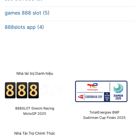
games 888 slot (5)
888slots app (4)
Nhà tài trợ Danh hiệu
888SLOT Gresini Racing
TotalEnergies BWF
MotoGP 2025
Sudirman Cup Finals 2025
Nhà Tài Trợ Chính Thức