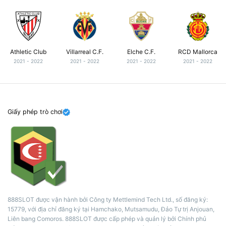
Athletic Club
Villarreal C.F.
Elche C.F.
RCD Mallorca
2021 - 2022
2021 - 2022
2021 - 2022
2021 - 2022
Giấy phép trò chơi
888SLOT được vận hành bởi Công ty Mettlemind Tech Ltd., số đăng ký:
15779, với địa chỉ đăng ký tại Hamchako, Mutsamudu, Đảo Tự trị Anjouan,
Liên bang Comoros. 888SLOT được cấp phép và quản lý bởi Chính phủ