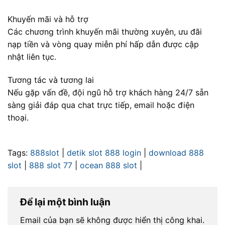
Khuyến mãi và hỗ trợ
Các chương trình khuyến mãi thường xuyên, ưu đãi
nạp tiền và vòng quay miễn phí hấp dẫn được cập
nhật liên tục.
Tương tác và tương lai
Nếu gặp vấn đề, đội ngũ hỗ trợ khách hàng 24/7 sẵn
sàng giải đáp qua chat trực tiếp, email hoặc điện
thoại.
Tags:
888slot
|
detik slot 888 login
|
download 888
slot
|
888 slot 77
|
ocean 888 slot
|
Để lại một bình luận
Email của bạn sẽ không được hiển thị công khai.