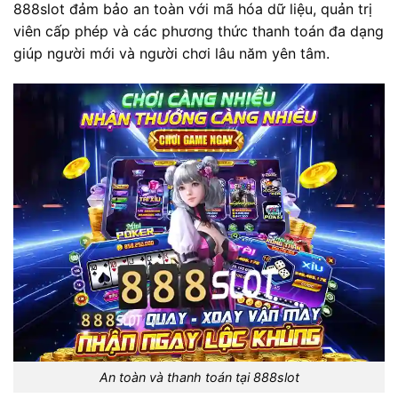
888slot đảm bảo an toàn với mã hóa dữ liệu, quản trị
viên cấp phép và các phương thức thanh toán đa dạng
giúp người mới và người chơi lâu năm yên tâm.
An toàn và thanh toán tại 888slot