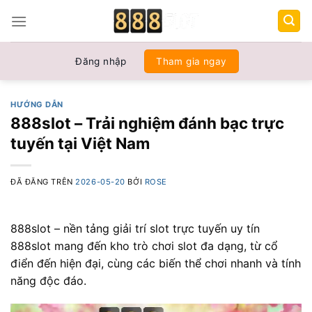
Chuyển
đến
nội
dung
Đăng nhập
Tham gia ngay
HƯỚNG DẪN
888slot – Trải nghiệm đánh bạc trực
tuyến tại Việt Nam
ĐÃ ĐĂNG TRÊN
2026-05-20
BỞI
ROSE
888slot – nền tảng giải trí slot trực tuyến uy tín
888slot mang đến kho trò chơi slot đa dạng, từ cổ
điển đến hiện đại, cùng các biến thể chơi nhanh và tính
năng độc đáo.