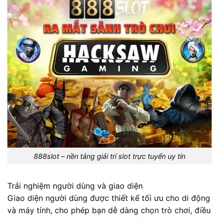
888slot – nền tảng giải trí slot trực tuyến uy tín
Trải nghiệm người dùng và giao diện
Giao diện người dùng được thiết kế tối ưu cho di động
và máy tính, cho phép bạn dễ dàng chọn trò chơi, điều