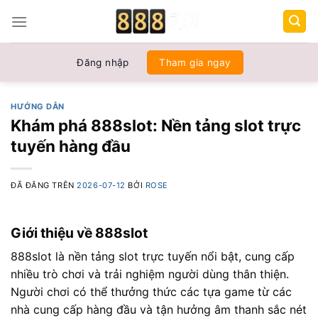
Chuyển
đến
nội
dung
Đăng nhập
Tham gia ngay
HƯỚNG DẪN
Khám phá 888slot: Nền tảng slot trực
tuyến hàng đầu
ĐÃ ĐĂNG TRÊN
2026-07-12
BỞI
ROSE
Giới thiệu về 888slot
888slot là nền tảng slot trực tuyến nổi bật, cung cấp
nhiều trò chơi và trải nghiệm người dùng thân thiện.
Người chơi có thể thưởng thức các tựa game từ các
nhà cung cấp hàng đầu và tận hưởng âm thanh sắc nét