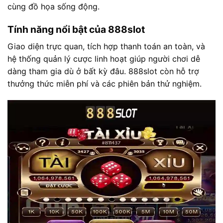
cùng đồ họa sống động.
Tính năng nổi bật của 888slot
Giao diện trực quan, tích hợp thanh toán an toàn, và
hệ thống quản lý cược linh hoạt giúp người chơi dễ
dàng tham gia dù ở bất kỳ đâu. 888slot còn hỗ trợ
thưởng thức miễn phí và các phiên bản thử nghiệm.