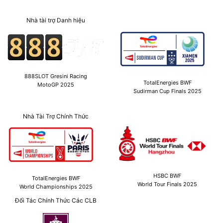
Nhà tài trợ Danh hiệu
888SLOT Gresini Racing
TotalEnergies BWF
MotoGP 2025
Sudirman Cup Finals 2025
Nhà Tài Trợ Chính Thức
HSBC BWF
TotalEnergies BWF
World Tour Finals 2025
World Championships 2025
Đối Tác Chính Thức Các CLB