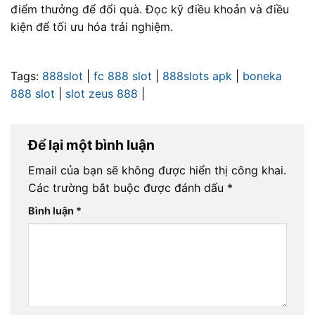
điểm thưởng để đổi quà. Đọc kỹ điều khoản và điều
kiện để tối ưu hóa trải nghiệm.
Tags:
888slot
|
fc 888 slot
|
888slots apk
|
boneka
888 slot
|
slot zeus 888
|
Để lại một bình luận
Email của bạn sẽ không được hiển thị công khai.
Các trường bắt buộc được đánh dấu
*
Bình luận
*