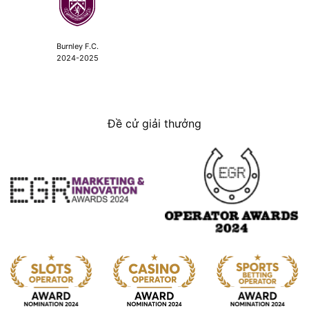
Burnley F.C.
2024-2025
Đề cử giải thưởng