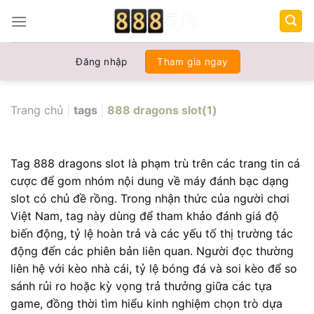
Chuyển
đến
nội
dung
Đăng nhập
Tham gia ngay
Trang chủ
|
tags
|
888 dragons slot(1)
Tag 888 dragons slot là phạm trù trên các trang tin cá
cược để gom nhóm nội dung về máy đánh bạc dạng
slot có chủ đề rồng. Trong nhận thức của người chơi
Việt Nam, tag này dùng để tham khảo đánh giá độ
biến động, tỷ lệ hoàn trả và các yếu tố thị trường tác
động đến các phiên bản liên quan. Người đọc thường
liên hệ với kèo nhà cái, tỷ lệ bóng đá và soi kèo để so
sánh rủi ro hoặc kỳ vọng trả thưởng giữa các tựa
game, đồng thời tìm hiểu kinh nghiệm chọn trò dựa