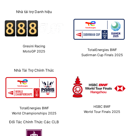
Nhà tài trợ Danh hiệu
Gresini Racing
TotalEnergies BWF
MotoGP 2025
Sudirman Cup Finals 2025
Nhà Tài Trợ Chính Thức
HSBC BWF
TotalEnergies BWF
World Tour Finals 2025
World Championships 2025
Đối Tác Chính Thức Các CLB