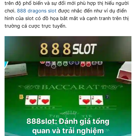
trên độ phổ biến và sự đổi mới phù hợp thị hiếu người
chơi.
888 dragons slot
được nhắc đến như ví dụ điển
hình của slot có đồ họa bắt mắt và cạnh tranh trên thị
trường cá cược trực tuyến.
HƯỚNG DẪN
888slot: Đánh giá tổng
quan và trải nghiệm