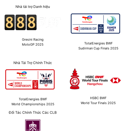
Nhà tài trợ Danh hiệu
Gresini Racing
TotalEnergies BWF
MotoGP 2025
Sudirman Cup Finals 2025
Nhà Tài Trợ Chính Thức
HSBC BWF
TotalEnergies BWF
World Tour Finals 2025
World Championships 2025
Đối Tác Chính Thức Các CLB