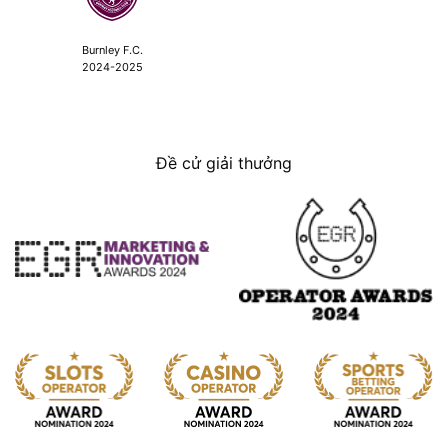
Burnley F.C.
2024-2025
Đề cử giải thưởng