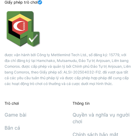
Giấy phép trò chơi
được vận hành bởi Công ty Mettlemind Tech Ltd., số đăng ký: 15779, với
địa chỉ đăng ký tại Hamchako, Mutsamudu, Đảo Tự trị Anjouan, Liên bang
Comoros. được cấp phép và quản lý bởi Chính phủ Đảo Tự trị Anjouan, Liên
bang Comoros, theo Giấy phép số: ALSI-202504032-FI2. đã vượt qua tất
cả các yêu cầu tuân thủ pháp lý và được cấp phép hợp pháp để cung cấp
các hoạt động trò chơi có thưởng và cá cược dưới mọi hình thức.
Trò chơi
Thông tin
Game bài
Quyền và nghĩa vụ người
chơi
Bắn cá
Chính sách bảo mật