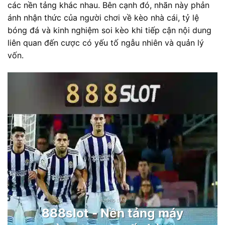
các nền tảng khác nhau. Bên cạnh đó, nhãn này phản
ánh nhận thức của người chơi về kèo nhà cái, tỷ lệ
bóng đá và kinh nghiệm soi kèo khi tiếp cận nội dung
liên quan đến cược có yếu tố ngẫu nhiên và quản lý
vốn.
HƯỚNG DẪN
888slot - Nền tảng máy