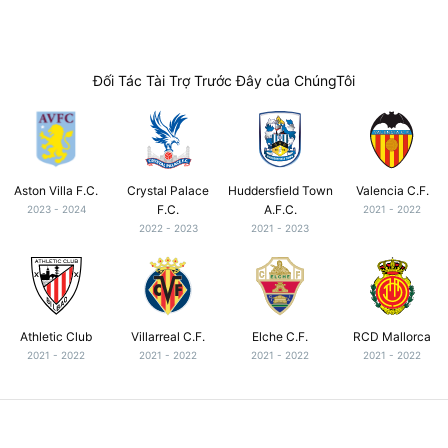
Đối Tác Tài Trợ Trước Đây của ChúngTôi
Aston Villa F.C.
Crystal Palace
Huddersfield Town
Valencia C.F.
F.C.
A.F.C.
2023 - 2024
2021 - 2022
2022 - 2023
2021 - 2023
Athletic Club
Villarreal C.F.
Elche C.F.
RCD Mallorca
2021 - 2022
2021 - 2022
2021 - 2022
2021 - 2022