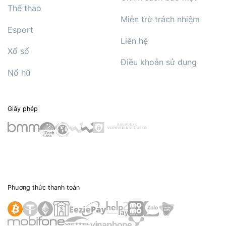
Thể thao
Miễn trừ trách nhiệm
Esport
Liên hệ
Xổ số
Điều khoản sử dụng
Nổ hũ
Giấy phép
Phương thức thanh toán