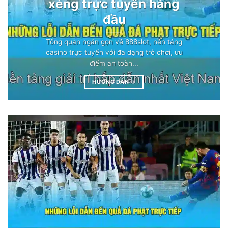
xèng trực tuyến hàng
đầu
Tổng quan ngắn gọn về 888slot, nền tảng
casino trực tuyến với đa dạng trò chơi, ưu
điểm an toàn...
HƯỚNG DẪN
→