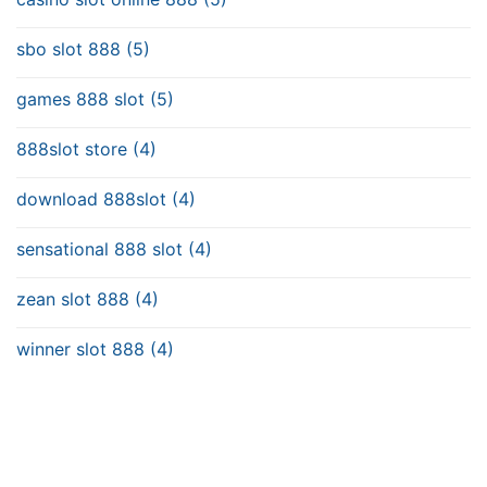
sbo slot 888 (5)
games 888 slot (5)
888slot store (4)
download 888slot (4)
sensational 888 slot (4)
zean slot 888 (4)
winner slot 888 (4)