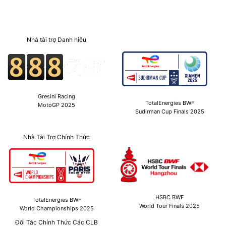
Nhà tài trợ Danh hiệu
Gresini Racing
TotalEnergies BWF
MotoGP 2025
Sudirman Cup Finals 2025
Nhà Tài Trợ Chính Thức
HSBC BWF
TotalEnergies BWF
World Tour Finals 2025
World Championships 2025
Đối Tác Chính Thức Các CLB