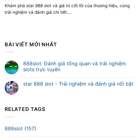
Khám phá star 888 slot và giá trị cốt lõi của thương hiệu, cùng
trải nghiệm và đánh giá chi tiết....
BÀI VIẾT MỚI NHẤT
888slot: Đánh giá tổng quan và trải nghiệm
slots trực tuyến
star 888 slot - Trải nghiệm và đánh giá nổi bật
RELATED TAGS
888slot (157)