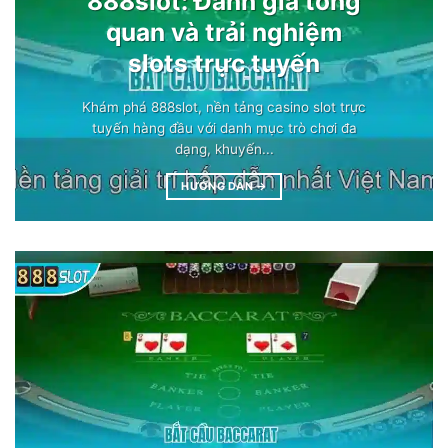
888slot: Đánh giá tổng
quan và trải nghiệm
slots trực tuyến
Khám phá 888slot, nền tảng casino slot trực
tuyến hàng đầu với danh mục trò chơi đa
dạng, khuyến...
HƯỚNG DẪN
→