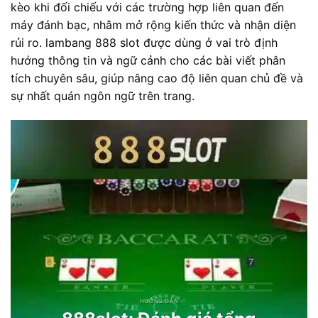
kèo khi đối chiếu với các trường hợp liên quan đến
máy đánh bạc, nhằm mở rộng kiến thức và nhận diện
rủi ro. lambang 888 slot được dùng ở vai trò định
hướng thông tin và ngữ cảnh cho các bài viết phân
tích chuyên sâu, giúp nâng cao độ liên quan chủ đề và
sự nhất quán ngôn ngữ trên trang.
HƯỚNG DẪN