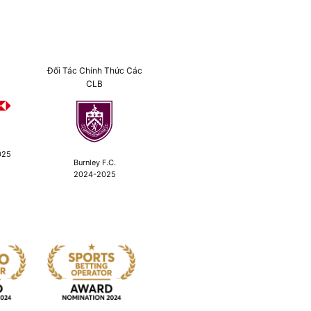
Đối Tác Chính Thức Các
CLB
025
Burnley F.C.
2024-2025