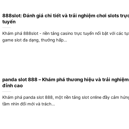
888slot: Đánh giá chi tiết và trải nghiệm chơi slots trự
tuyến
Khám phá 888slot - nền tảng casino trực tuyến nổi bật với các tự
game slot đa dạng, thưởng hấp...
panda slot 888 – Khám phá thương hiệu và trải nghiệm
đỉnh cao
Khám phá panda slot 888, một nền tảng slot online đầy cảm hứn
tầm nhìn đổi mới và trách...