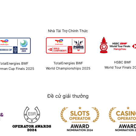
Nhà Tài Trợ Chính Thức
HSBC BWF
TotalEnergies BWF
TotalEnergies BWF
World Tour Finals 2
World Championships 2025
rman Cup Finals 2025
Đề cử giải thưởng