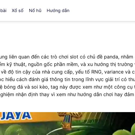
bài
Xổ số
Nổ hũ
Hướng dẫn
ung liên quan đến các trò chơi slot có chủ đề panda, nhằm
ểm kỹ thuật, nguồn gốc phần mềm, và xu hướng thị trường
 về độ tin cậy của nhà cung cấp, yếu tố RNG, variance và c
c hiểu cách đánh giá thông tin trong lĩnh vực giải trí có th
 lệ bóng đá và soi kèo, tag này được xem như một công cụ
 nghiệm nhận định thay vì xem như hướng dẫn chơi hay đảm