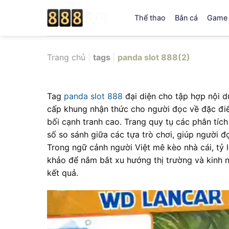
Chuyển
Thể thao
Bắn cá
Game 
đến
nội
dung
Trang chủ
|
tags
|
panda slot 888(2)
Tag
panda slot 888
đại diện cho tập hợp nội d
cấp khung nhận thức cho người đọc về đặc đi
bối cạnh tranh cao. Trang quy tụ các phân tích
số so sánh giữa các tựa trò chơi, giúp người đọ
Trong ngữ cảnh người Việt mê kèo nhà cái, tỷ
khảo để nắm bắt xu hướng thị trường và kinh
kết quả.