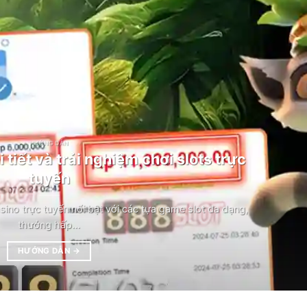
HƯỚNG DẪN
 tiết và trải nghiệm chơi slots trực
tuyến
ino trực tuyến nổi bật với các tựa game slot đa dạng,
thưởng hấp...
HƯỚNG DẪN
→