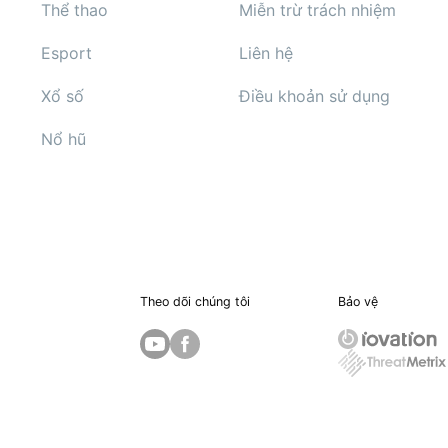
Thể thao
Miễn trừ trách nhiệm
Esport
Liên hệ
Xổ số
Điều khoản sử dụng
Nổ hũ
Theo dõi chúng tôi
Bảo vệ