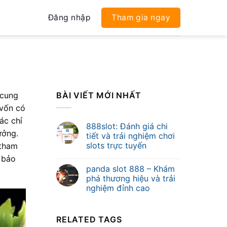
Đăng nhập
Tham gia ngay
 cung
BÀI VIẾT MỚI NHẤT
 vốn có
ác chỉ
888slot: Đánh giá chi
ưởng.
tiết và trải nghiệm chơi
slots trực tuyến
 tham
 bảo
panda slot 888 – Khám
phá thương hiệu và trải
nghiệm đỉnh cao
RELATED TAGS