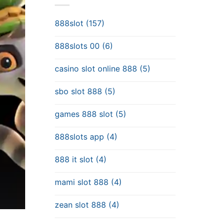
888slot (157)
888slots 00 (6)
casino slot online 888 (5)
sbo slot 888 (5)
games 888 slot (5)
888slots app (4)
888 it slot (4)
mami slot 888 (4)
zean slot 888 (4)