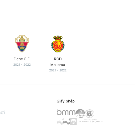
Elche C.F.
RCD
Mallorca
2021 - 2022
2021 - 2022
Giấy phép
ơi