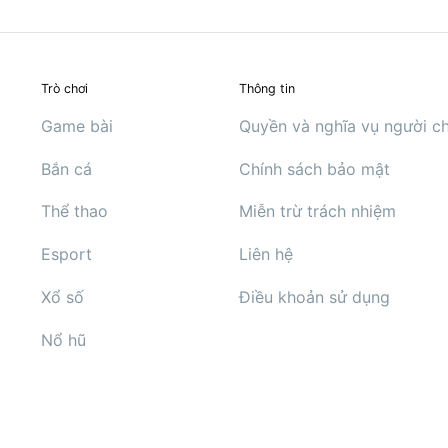
Trò chơi
Thông tin
Game bài
Quyền và nghĩa vụ người ch
Bắn cá
Chính sách bảo mật
Thể thao
Miễn trừ trách nhiệm
Esport
Liên hệ
Xổ số
Điều khoản sử dụng
Nổ hũ