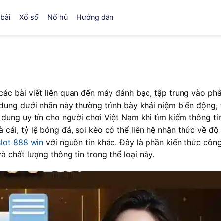
bài
Xổ số
Nổ hũ
Hướng dẫn
các bài viết liên quan đến máy đánh bạc, tập trung vào phâ
dung dưới nhãn này thường trình bày khái niệm biến động, t
 dung uy tín cho người chơi Việt Nam khi tìm kiếm thông ti
cái, tỷ lệ bóng đá, soi kèo có thể liên hệ nhận thức về độ 
slot 888 win
với nguồn tin khác. Đây là phần kiến thức công
 chất lượng thông tin trong thể loại này.