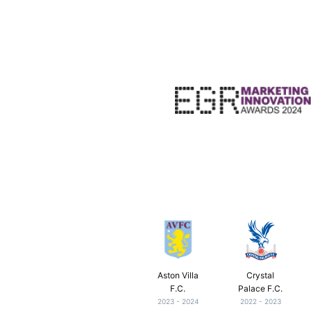
Aston Villa
Crystal
F.C.
Palace F.C.
2023 - 2024
2022 - 2023