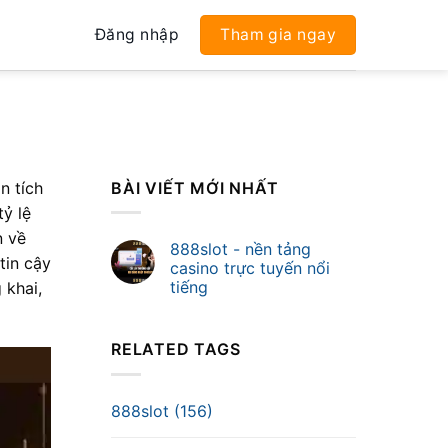
Đăng nhập
Tham gia ngay
n tích
BÀI VIẾT MỚI NHẤT
ỷ lệ
n về
888slot - nền tảng
tin cậy
casino trực tuyến nổi
tiếng
 khai,
RELATED TAGS
888slot (156)