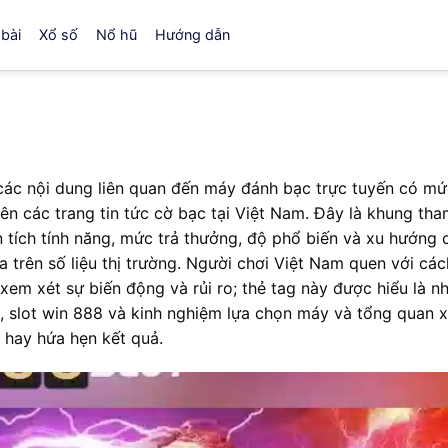
bài
Xổ số
Nổ hũ
Hướng dẫn
 các nội dung liên quan đến máy đánh bạc trực tuyến có m
ên các trang tin tức cờ bạc tại Việt Nam. Đây là khung th
n tích tính năng, mức trả thưởng, độ phổ biến và xu hướng 
a trên số liệu thị trường. Người chơi Việt Nam quen với các
 xem xét sự biến động và rủi ro; thẻ tag này được hiểu là n
t, slot win 888 và kinh nghiệm lựa chọn máy và tổng quan 
 hay hứa hẹn kết quả.