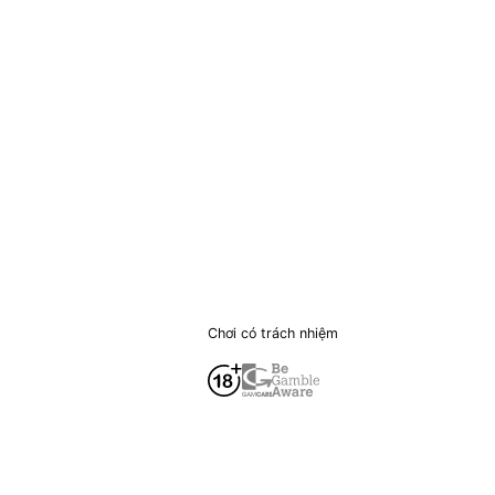
Chơi có trách nhiệm