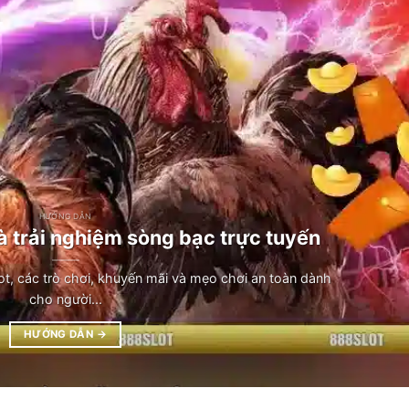
HƯỚNG DẪN
à trải nghiệm sòng bạc trực tuyến
ot, các trò chơi, khuyến mãi và mẹo chơi an toàn dành
cho người...
HƯỚNG DẪN
→