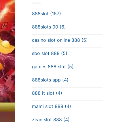
888slot (157)
888slots 00 (6)
casino slot online 888 (5)
sbo slot 888 (5)
games 888 slot (5)
888slots app (4)
888 it slot (4)
mami slot 888 (4)
zean slot 888 (4)