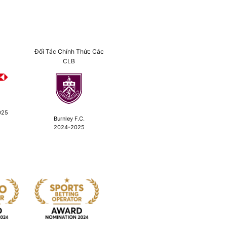
Đối Tác Chính Thức Các
CLB
025
Burnley F.C.
2024-2025