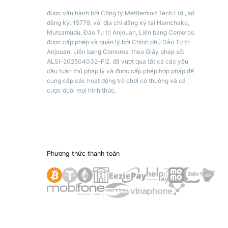
được vận hành bởi Công ty Mettlemind Tech Ltd., số
đăng ký: 15779, với địa chỉ đăng ký tại Hamchako,
Mutsamudu, Đảo Tự trị Anjouan, Liên bang Comoros.
được cấp phép và quản lý bởi Chính phủ Đảo Tự trị
Anjouan, Liên bang Comoros, theo Giấy phép số:
ALSI-202504032-FI2. đã vượt qua tất cả các yêu
cầu tuân thủ pháp lý và được cấp phép hợp pháp để
cung cấp các hoạt động trò chơi có thưởng và cá
cược dưới mọi hình thức.
Phương thức thanh toán