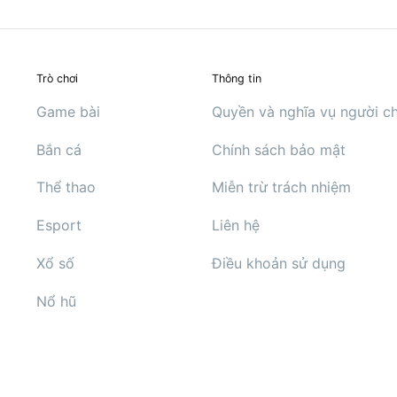
Trò chơi
Thông tin
Game bài
Quyền và nghĩa vụ người ch
Bắn cá
Chính sách bảo mật
Thể thao
Miễn trừ trách nhiệm
Esport
Liên hệ
Xổ số
Điều khoản sử dụng
Nổ hũ