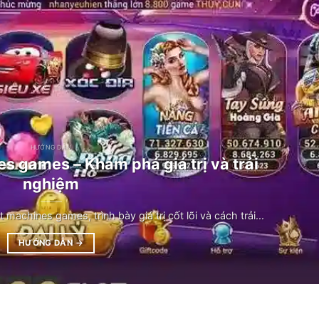
HƯỚNG DẪN
es games – Khám phá giá trị và trải
nghiệm
t machines games, trình bày giá trị cốt lõi và cách trải...
HƯỚNG DẪN
→