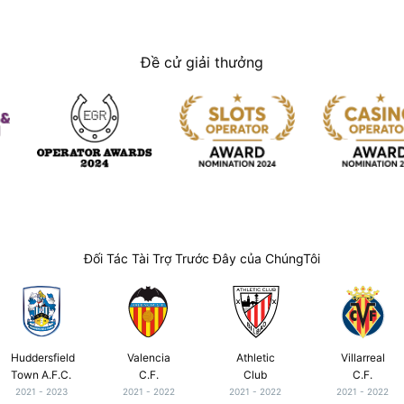
Đề cử giải thưởng
Đối Tác Tài Trợ Trước Đây của ChúngTôi
Huddersfield
Valencia
Athletic
Villarreal
Town A.F.C.
C.F.
Club
C.F.
2021 - 2023
2021 - 2022
2021 - 2022
2021 - 2022