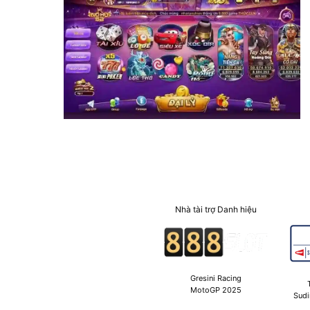
Nhà tài trợ Danh hiệu
Gresini Racing
MotoGP 2025
Sudi