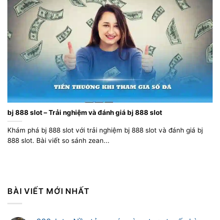
bj 888 slot – Trải nghiệm và đánh giá bj 888 slot
Khám phá bj 888 slot với trải nghiệm bj 888 slot và đánh giá bj
888 slot. Bài viết so sánh zean...
BÀI VIẾT MỚI NHẤT