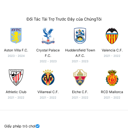
Đối Tác Tài Trợ Trước Đây của ChúngTôi
Aston Villa F.C.
Crystal Palace
Huddersfield Town
Valencia C.F.
F.C.
A.F.C.
2023 - 2024
2021 - 2022
2022 - 2023
2021 - 2023
Athletic Club
Villarreal C.F.
Elche C.F.
RCD Mallorca
2021 - 2022
2021 - 2022
2021 - 2022
2021 - 2022
Giấy phép trò chơi