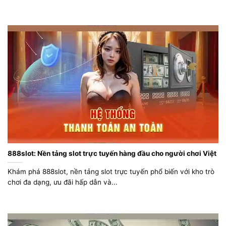
888slot: Nền tảng slot trực tuyến hàng đầu cho người chơi Việt
Khám phá 888slot, nền tảng slot trực tuyến phổ biến với kho trò
chơi đa dạng, ưu đãi hấp dẫn và...