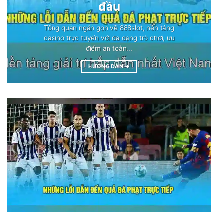
đầu
Tổng quan ngắn gọn về 888slot, nền tảng
casino trực tuyến với đa dạng trò chơi, ưu
điểm an toàn...
HƯỚNG DẪN
→