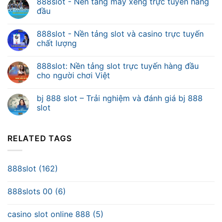
888slot - Nền tảng máy xèng trực tuyến hàng
đầu
888slot - Nền tảng slot và casino trực tuyến
chất lượng
888slot: Nền tảng slot trực tuyến hàng đầu
cho người chơi Việt
bj 888 slot – Trải nghiệm và đánh giá bj 888
slot
RELATED TAGS
888slot (162)
888slots 00 (6)
casino slot online 888 (5)