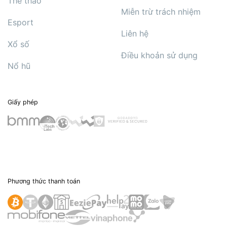
Thể thao
Miễn trừ trách nhiệm
Esport
Liên hệ
Xổ số
Điều khoản sử dụng
Nổ hũ
Giấy phép
Phương thức thanh toán