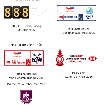
888SLOT Gresini Racing
TotalEnergies BWF
MotoGP 2025
Sudirman Cup Finals 2025
Nhà Tài Trợ Chính Thức
HSBC BWF
TotalEnergies BWF
World Tour Finals 2025
World Championships 2025
Đối Tác Chính Thức Các CLB