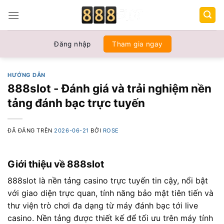
Chuyển
đến
nội
dung
Đăng nhập
Tham gia ngay
HƯỚNG DẪN
888slot - Đánh giá và trải nghiệm nền
tảng đánh bạc trực tuyến
ĐÃ ĐĂNG TRÊN
2026-06-21
BỞI
ROSE
Giới thiệu về 888slot
888slot là nền tảng casino trực tuyến tin cậy, nổi bật
với giao diện trực quan, tính năng bảo mật tiên tiến và
thư viện trò chơi đa dạng từ máy đánh bạc tới live
casino. Nền tảng được thiết kế để tối ưu trên máy tính