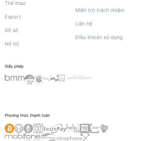
Thể thao
Miễn trừ trách nhiệm
Esport
Liên hệ
Xổ số
Điều khoản sử dụng
Nổ hũ
Giấy phép
Phương thức thanh toán