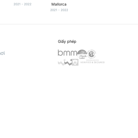
Mallorca
2021 - 2022
2021 - 2022
Giấy phép
ơi