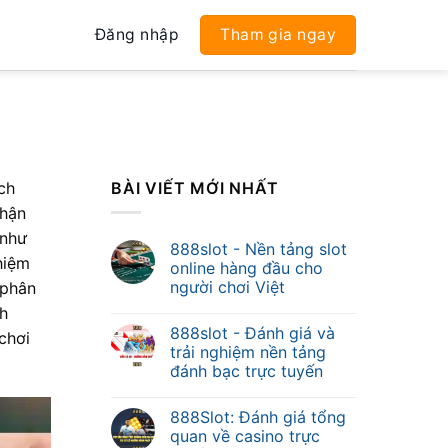
Đăng nhập
Tham gia ngay
ch
BÀI VIẾT MỚI NHẤT
nhận
 như
888slot - Nền tảng slot
hiệm
online hàng đầu cho
người chơi Việt
 phân
nh
888slot - Đánh giá và
chơi
trải nghiệm nền tảng
đánh bạc trực tuyến
888Slot: Đánh giá tổng
quan về casino trực